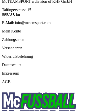
McTEAMSPORT a division of KHP GmbH
Webshorts
Menge
Talfingerstrasse 15
89073 Ulm
E-Mail: info@mctemsport.com
Mein Konto
Zahlungsarten
Versandarten
Widerrufsbelehrung
Datenschutz
Impressum
AGB